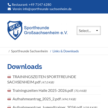
Restaurant: +49 7147 6280
Verein:
info@sportfreunde-sachsenheim.de
Zielseite
Sportfreunde Sachsenheim
Links & Downloads
Downloads
TRAININGSZEITEN SPORTFREUNDE
SACHSENHEIM.pdf
(47,0 KiB)
Trainingszeiten Halle 2025-2026.pdf
(70,4 KiB)
Aufnahmeantrag_2025_2.pdf
(494,9 KiB)
Aufnahmeantrag_Jugendtrainer_2024.pdf
(439,8 KiB)