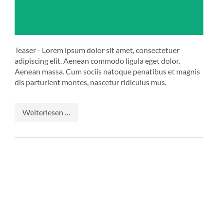
Teaser - Lorem ipsum dolor sit amet, consectetuer
adipiscing elit. Aenean commodo ligula eget dolor.
Aenean massa. Cum sociis natoque penatibus et magnis
dis parturient montes, nascetur ridiculus mus.
Lorem
Weiterlesen …
ipsum
dolor
sit
amet